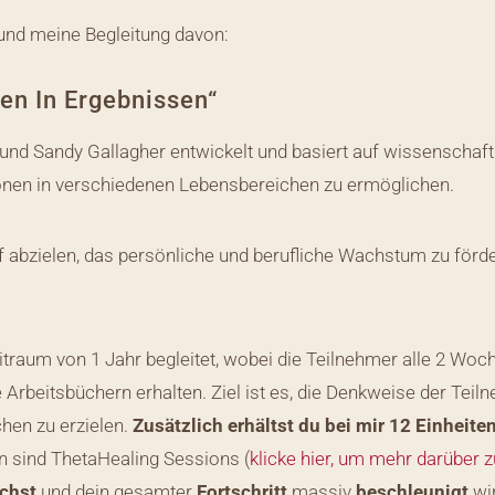
 und meine Begleitung davon:
ken In Ergebnissen“
d Sandy Gallagher entwickelt und basiert auf wissenschaftl
ionen in verschiedenen Lebensbereichen zu ermöglichen.
uf abzielen, das persönliche und berufliche Wachstum zu förd
raum von 1 Jahr begleitet, wobei die Teilnehmer alle 2 Woc
Arbeitsbüchern erhalten. Ziel ist es, die Denkweise der Tei
hen zu erzielen.
Zusätzlich erhältst du bei mir 12 Einheite
on sind ThetaHealing Sessions (
klicke hier, um mehr darüber 
ichst
und dein gesamter
Fortschritt
massiv
beschleunigt
wi