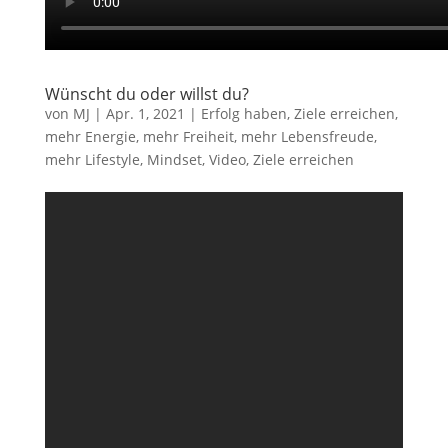
Wünscht du oder willst du?
von
MJ
|
Apr. 1, 2021
|
Erfolg haben, Ziele erreichen
,
mehr Energie
,
mehr Freiheit
,
mehr Lebensfreude
,
mehr Lifestyle
,
Mindset
,
Video
,
Ziele erreichen