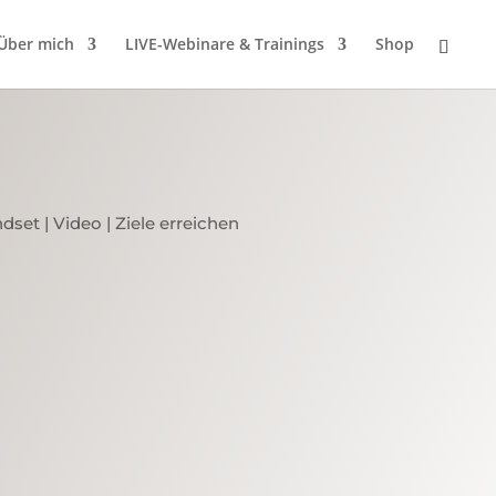
Über mich
LIVE-Webinare & Trainings
Shop
ndset
|
Video
|
Ziele erreichen