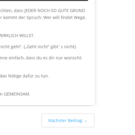
 beachten, dass JEDER NOCH SO GUTE GRUND
 kommt der Spruch: Wer will findet Wege,
u WIRKLICH WILLST.
ht geht“. („Geht nicht“ gibt´s nicht).
enne einfach, dass du es dir nur wünscht.
das Nötige dafür zu tun.
inen GEMEINSAM.
Nächster Beitrag
→