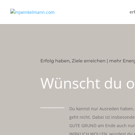
er
Erfolg haben, Ziele erreichen
|
mehr Ener
Wünscht du od
Du kannst nur Ausreden haben, 
geht nicht. Dabei ist insbeson
GUTE GRUND am Ende auch nur e
WIRKLICH WOLLEN, würdest du 