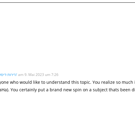
https://iloveroom.co.il/room/דירות-דיסקרטיות-בחיפה/
am 9. Mai 2023 um 7:26
anyone who would like to understand this topic. You realize so much 
ÖHaHa). You certainly put a brand new spin on a subject thats been 