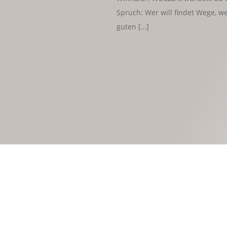
Spruch: Wer will findet Wege, we
guten […]
Von
MJ
Am1. April 2021