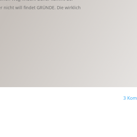
r nicht will findet GRÜNDE. Die wirklich
3 Kom
"
weiter
lesen