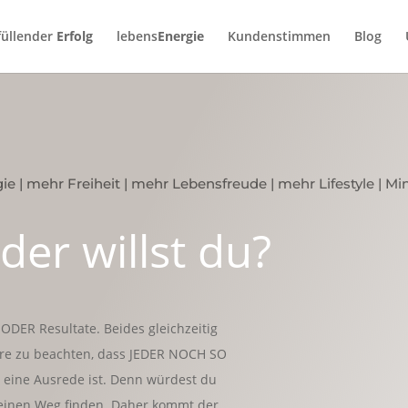
füllender
Erfolg
lebens
Energie
Kundenstimmen
Blog
gie
|
mehr Freiheit
|
mehr Lebensfreude
|
mehr Lifestyle
|
Mi
er willst du?
ODER Resultate. Beides gleichzeitig
dere zu beachten, dass JEDER NOCH SO
ine Ausrede ist. Denn würdest du
einen Weg finden. Daher kommt der