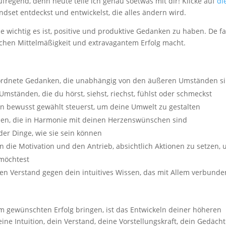
aufregend, denn heute teile ich genau soetwas mit dir! Klicke auf
di
dset entdeckst und entwickelst, die alles ändern wird.
wie wichtig es ist, positive und produktive Gedanken zu haben. De f
ischen Mittelmäßigkeit und extravagantem Erfolg macht.
eordnete Gedanken, die unabhängig von den äußeren Umständen si
mständen, die du hörst, siehst, riechst, fühlst oder schmeckst
n bewusst gewählt steuerst, um deine Umwelt zu gestalten
Ideen, die in Harmonie mit deinen Herzenswünschen sind
t der Dinge, wie sie sein können
in die Motivation und den Antrieb, absichtlich Aktionen zu setzen,
 möchtest
n Verstand gegen dein intuitives Wissen, das mit Allem verbunde
em gewünschten Erfolg bringen, ist das Entwickeln deiner höheren
eine Intuition, dein Verstand, deine Vorstellungskraft, dein Gedächt