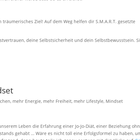
 träumerisches Ziel! Auf dem Weg helfen dir S.M.A.R.T. gesetzte
lbstvertrauen, deine Selbstsicherheit und dein Selbstbewusstsein. S
dset
ichen
,
mehr Energie
,
mehr Freiheit
,
mehr Lifestyle
,
Mindset
unserem Leben die Erfahrung einer Jo-Jo-Diät, einer Beziehung oh
tands gehabt … Wäre es nicht toll eine Erfolgsformel zu haben, u