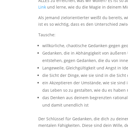
ALLES zu erreichen, was wir wollen? Es ist so 
Link
und lerne, wie du die Magie in deinem Min
Als jemand zielorientierter weißt du bereits, 
ist es so wichtig, dass es den Unterschied zw
Tausche:
willkürliche, chaotische Gedanken gegen g
Gedanken, die in Abhängigkeit von äußeren U
entstehen, gegen Gedanken, die du von inne
Langeweile, Gleichgültigkeit und Angst in 
die Sicht der Dinge, wie sie sind in die Sich
ein Akzeptieren der Umstände, wie sie sind 
das Leben so zu gestalten, wie du es haben
das Denken aus deinem begrenzten rationale
und damit unendlich ist
Der Schlüssel für Gedanken, die dich zu dein
mentalen Fähigkeiten. Diese sind dein Wille, d