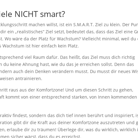
Ziele NICHT smart?
ngsschritt machen willst, ist ein S.M.A.R.T. Ziel zu klein. Der Pun
 dir ein „realistisches“ Ziel setzt, bedeutet das, dass das Ziel eine 
fst. Wo wäre da der Platz für Wachstum? Vielleicht minimal, weil du
s Wachstum ist hier einfach kein Platz.
prechend viel Raum dafür. Das heißt, das Ziel muss dich richtig
n du keine Ahnung hast, wie du das je erreichen sollst. Denn das
sondern auch dein Denken verändern musst. Du musst dir neues Wi
weisen antrainieren.
chritt raus aus der Komfortzone! Und um diesen Schritt zu gehen,
raft kommt von einer entsprechend starken, von Innen kommenden
raktiv findest, sondern das dich tief innen berührt und inspiriert, i
iration gibt dir die Kraft aus deiner Komfortzone auszutreten und 
n, erlaube dir zu träumen! Überlege dir, was du wirklich, wirklich 
en sicher wärst, dass du es erreichst.