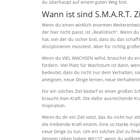
du überhaupt auf einem guten Weg bist.
Wann ist sind S.M.A.R.T. 
Wenn du einen wirklich enormen Weiterentwicklu
der hier nicht passt, ist „Realistisch“. Wenn du
hat, von der du sicher bist, dass du das schaf
disziplinieren müsstest. Aber für richtig große
Wenn du VIEL WACHSEN willst, brauchst du ents
fordern. Viel Platz für Wachstum ist dann, wen
bedeutet, dass du nicht nur dein Verhalten, 
aneignen, neue Dinge lernen, neue Verhaltens
Für ein solches Ziel bedarf es einen großen S
braucht man Kraft. Die dafür ausreichende K
Inspiration.
Wenn du dir ein Ziel setzt, das du nicht nur att
die treibende Kraft enorm. Eine so starke Insp
neue Dinge zu tun. Um ein solches Ziel zu finde
deinem Leben haben WILLST, wenn du vollkomm