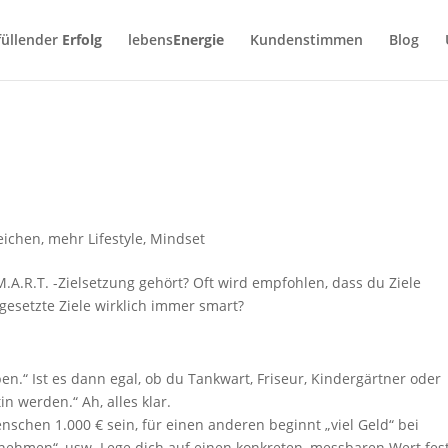
füllender
Erfolg
lebens
Energie
Kundenstimmen
Blog
reichen
,
mehr Lifestyle
,
Mindset
.A.R.T. -Zielsetzung gehört? Oft wird empfohlen, dass du Ziele
. gesetzte Ziele wirklich immer smart?
ben.“ Ist es dann egal, ob du Tankwart, Friseur, Kindergärtner oder
n werden.“ Ah, alles klar.
nschen 1.000 € sein, für einen anderen beginnt „viel Geld“ bei
bnehmen“, usw. Lege dich auf einen konkreten, messbaren Wert fest