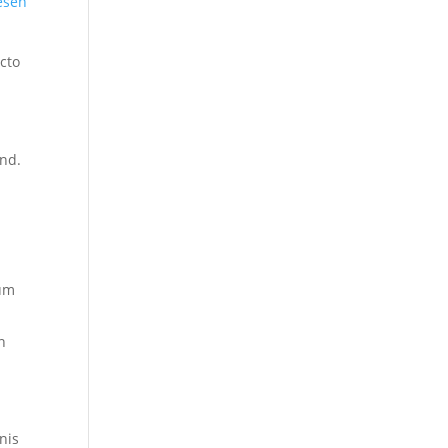
esen
acto
nd.
 um
n
nis