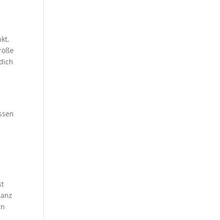
kt,
Größe
 dich
ssen
st
ganz
in