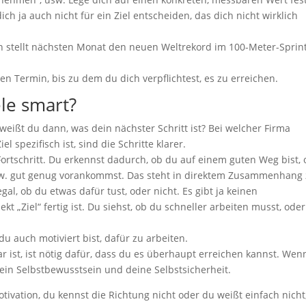
 dich ja auch nicht für ein Ziel entscheiden, das dich nicht wirklich
ohn stellt nächsten Monat den neuen Weltrekord im 100-Meter-Sprin
ixen Termin, bis zu dem du dich verpflichtest, es zu erreichen.
le smart?
weißt du dann, was dein nächster Schritt ist? Bei welcher Firma
 spezifisch ist, sind die Schritte klarer.
Fortschritt. Du erkennst dadurch, ob du auf einem guten Weg bist, 
 bzw. gut genug vorankommst. Das steht in direktem Zusammenhang
gal, ob du etwas dafür tust, oder nicht. Es gibt ja keinen
kt „Ziel“ fertig ist. Du siehst, ob du schneller arbeiten musst, oder
s du auch motiviert bist, dafür zu arbeiten.
bar ist, ist nötig dafür, dass du es überhaupt erreichen kannst. Wen
 dein Selbstbewusstsein und deine Selbstsicherheit.
otivation, du kennst die Richtung nicht oder du weißt einfach nicht