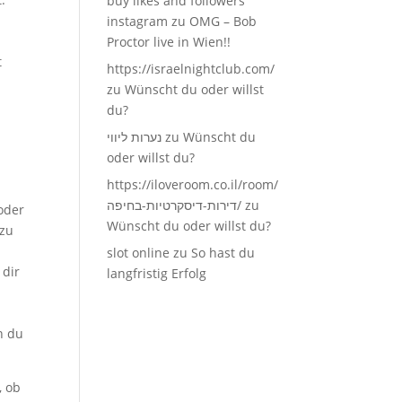
buy likes and followers
instagram
zu
OMG – Bob
Proctor live in Wien!!
t
https://israelnightclub.com/
zu
Wünscht du oder willst
du?
נערות ליווי
zu
Wünscht du
oder willst du?
https://iloveroom.co.il/room/
דירות-דיסקרטיות-בחיפה/
zu
oder
Wünscht du oder willst du?
 zu
slot online
zu
So hast du
 dir
langfristig Erfolg
n du
, ob