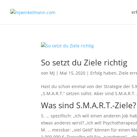
er
So setzt du Ziele richtig
von
MJ
|
Mai 15, 2020
|
Erfolg haben, Ziele er
Hast du schon einmal von der Strategie der S.M
„S.M.A.R.T.“ setzen sollst. Aber sind S.M.A.R.T
Was sind S.M.A.R.T.-Ziele?
S. … spezifisch: „Ich will einen anderen Job ha
etwas anderes wirst? „Ich will Psychotherapeuti
M. … messbar: „viel Geld“ können für einen Me
1.000.000 €. Dasselbe gilt für „zunehmen“, „a