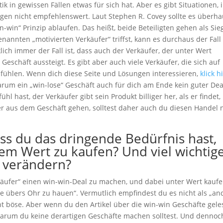
ik in gewissen Fällen etwas für sich hat. Aber es gibt Situationen, 
gen nicht empfehlenswert. Laut Stephen R. Covey sollte es überh
win“ Prinzip ablaufen. Das heißt, beide Beteiligten gehen als Sie
nnten „motivierten Verkäufer“ triffst, kann es durchaus der Fall
lich immer der Fall ist, dass auch der Verkäufer, der unter Wert
Geschäft aussteigt. Es gibt aber auch viele Verkäufer, die sich auf
r“ fühlen. Wenn dich diese Seite und Lösungen interessieren,
klick h
um ein „win-lose“ Geschäft auch für dich am Ende kein guter Deal
hl hast, der Verkäufer gibt sein Produkt billiger her, als er findet,
rer aus dem Geschäft gehen, solltest daher auch du diesen Handel 
s du das dringende Bedürfnis hast,
nem Wert zu kaufen? Und viel wichtig
s verändern?
rkäufer“ einen win-win-Deal zu machen, und dabei unter Wert kaufe
re übers Ohr zu hauen“. Vermutlich empfindest du es nicht als „an
t böse. Aber wenn du den Artikel über die win-win Geschäfte gel
d warum du keine derartigen Geschäfte machen solltest. Und dennoc