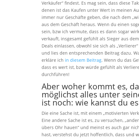
Verkäufer“ findest. Es mag sein, dass diese Takt
denen ist das Kaufen unter Wert in meinen Au
immer nur Geschäfte geben, die nach dem „win-
aus dem Geschäft heraus. Wenn du einen sogena
sein, bzw ich vermute, dass es dann sogar wirk
verkauft, insgesamt gefühlt als Sieger aus dem 
Deals einlassen, obwohl sie sich als „Verliere
und lies den entsprechenden Beitrag dazu. War
erkläre ich
in diesem Beitrag
. Wenn du das Gefü
dass es wert ist, bzw würde gefühlt als Verlie
durchführen!
Aber woher kommt es, das
möglichst alles unter sei
ist noch: wie kannst du e
Die eine Sache ist, mit einem „motivierten Ve
Eine andere Sache ist es, zu versuchen, „ande
übers Ohr hauen“ und meinst es auch gar nich
hast, verstehst du jetzt hoffentlich, dass un