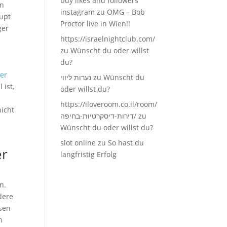
buy likes and followers
in
instagram
zu
OMG – Bob
aupt
Proctor live in Wien!!
ger
https://israelnightclub.com/
zu
Wünscht du oder willst
du?
ier
נערות ליווי
zu
Wünscht du
 ist,
oder willst du?
https://iloveroom.co.il/room/
nicht
דירות-דיסקרטיות-בחיפה/
zu
Wünscht du oder willst du?
slot online
zu
So hast du
er
langfristig Erfolg
n.
dere
esen
h