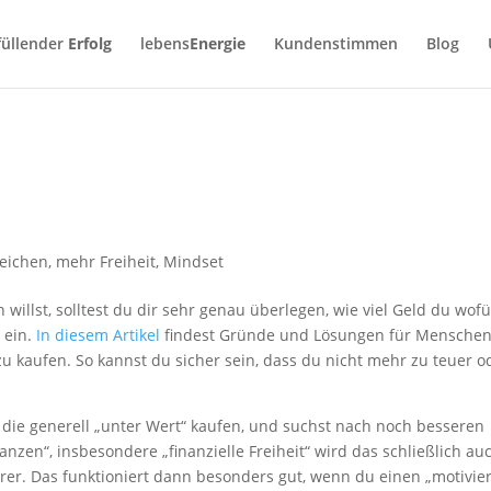
füllender
Erfolg
lebens
Energie
Kundenstimmen
Blog
reichen
,
mehr Freiheit
,
Mindset
 willst, solltest du dir sehr genau überlegen, wie viel Geld du wofü
 ein.
In diesem Artikel
findest Gründe und Lösungen für Menschen,
u kaufen. So kannst du sicher sein, dass du nicht mehr zu teuer o
 die generell „unter Wert“ kaufen, und suchst nach noch besseren
nzen“, insbesondere „finanzielle Freiheit“ wird das schließlich au
rer. Das funktioniert dann besonders gut, wenn du einen „motivie