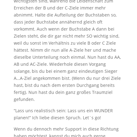
wichtigsten sind, während die Leidenschaft zum
Erreichen der B und der C-Ziele immer mehr
abnimmt. Halte die Aufteilung der Buchstaben so,
dass jeder Buchstabe annähernd gleich oft
vorkommt. Auch wenn der Buchstabe A dann bei
Zielen steht, die dir gar nicht mehr SO wichtig sind,
weil du sonst im Verhältnis zu viele B oder C Ziele
hättest. Nimm dir nun alle A-Ziele her und mache
dieselbe Unterteilung noch einmal. Nun hast du AA,
AB und AC-Ziele. Wiederhole diesen Vorgang
solange, bis du bei einem ganz eindeutigen Sieger
A…A-Ziel angekommen bist. (Wenn du nur drei Ziele
hast, bist du nach dem ersten Durchgang bereits
fertig). Nun hast du dein ganz großes Traumziel
gefunden.
“Lass uns realistisch sein: Lass uns ein WUNDER
planen!” Ich liebe diesen Spruch. Let´s go!
Wenn du dennoch mehr Support in diese Richtung
haben möchtest, kannst du mich auch gerne